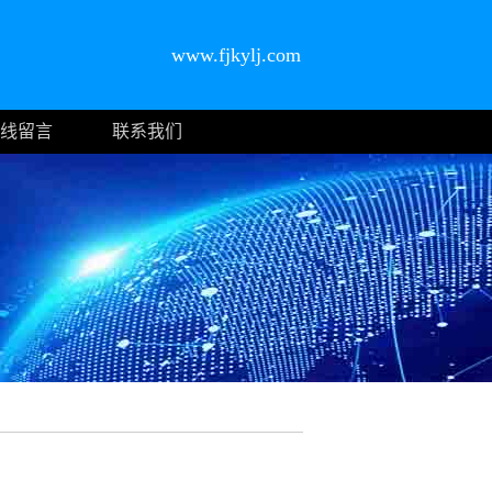
www.fjkylj.com
线留言
联系我们