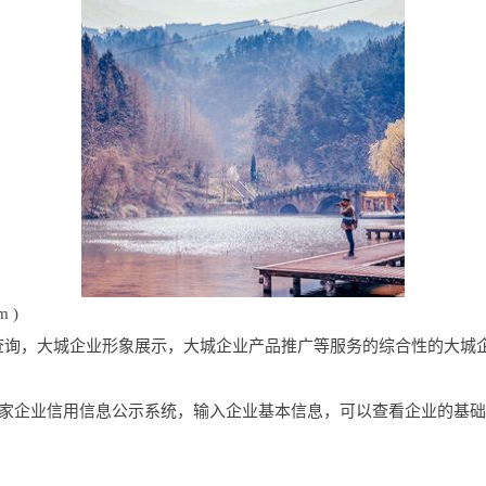
m )
城企业信息查询，大城企业形象展示，大城企业产品推广等服务的综合性的大
国家企业信用信息公示系统，输入企业基本信息，可以查看企业的基