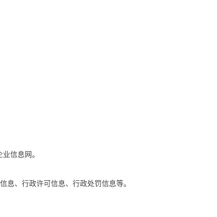
城企业信息网。
础信息、行政许可信息、行政处罚信息等。