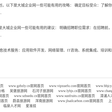
划，以下是大城企业网一些可能有用的攻略： 确定目标受众：了解
.
是大城企业网一些可能有用的建议： 明确招聘职位需求：在招聘前
.
息技术服务：应用软件开发、网络管理、IT咨询、系统集成、培训和
首页
www.gzbzly.cn官网首页
www.vipxuefu.com官网首页
www.hbj
价格
吴堡旅游网
石河子旅游网
www.lybjs.cn官网首页
www.cha
n官网首页
www.szhsedu.cn官网首页
www.sunfruits.cn官网首页
漳浦人
官网首页
蔚县旅游网
浑南旅游网
www.jlsailcarbon.com官网首页
上
临泉人才网
爱准挂