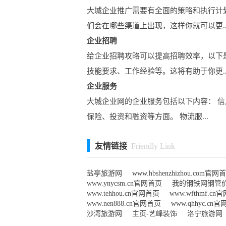
大城企业推广需要有全面的策略和执行计
们会在哪些渠道上出现，这样你就可以更..
企业招聘
给企业招聘攻略可以提高招聘效率，以下
技能要求、工作经验等。这将有助于你更..
企业服务
大城企业网的企业服务包括以下内容： 信
保险、投资和融资等方面。 物流服...
友情链接
Friendly Link
盐亭旅游网
www.hbshenzhizhou.com官网
www.ynycsm.cn官网首页
我的钢铁网钢管
www.tehhou.cn官网首页
www.wfthmf.c
www.nen888.cn官网首页
www.qhhyc.cn
沙湾旅游网
主页-艺峰装饰
洛宁旅游网