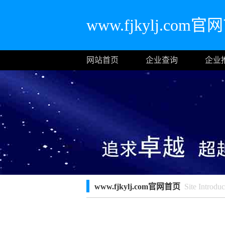
www.fjkylj.com
网站首页
企业查询
企业
www.fjkylj.com官网首页
Site Introduc